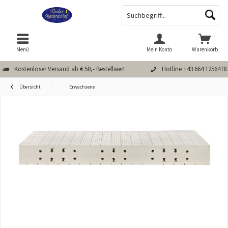
Menü
Mein Konto
Warenkorb
Kostenloser Versand ab € 50,- Bestellwert
Hotline +43 664 1256478
Übersicht
Erwachsene