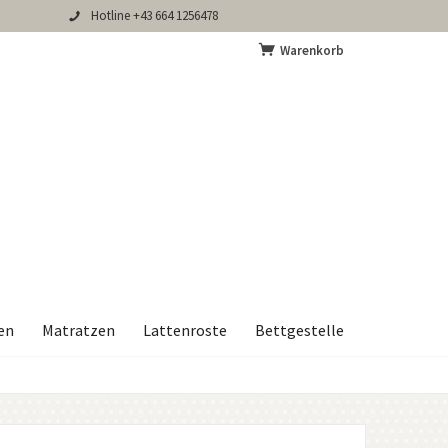
Hotline +43 664 1256478
Warenkorb
en
Matratzen
Lattenroste
Bettgestelle