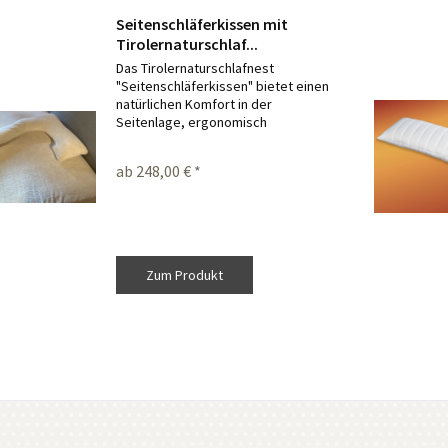
Seitenschläferkissen mit
Tirolernaturschlaf...
Das Tirolernaturschlafnest
"Seitenschläferkissen" bietet einen
natürlichen Komfort in der
Seitenlage, ergonomisch
durchdacht, stützend, kuschelig,
hautfreundlich, langformatiges
ab 248,00 € *
Kissen für die Seitenlage,
unterstützt auch Nacken und...
Zum Produkt