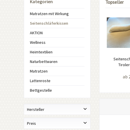
Kategorien
Topseller
Matratzen mit Wirkung
Seitenschläferkissen
AKTION
Wellness
Heimtextilien
Seitensch
Naturbettwaren
Tiroler
Matratzen
ab 
Lattenroste
Bettgestelle
Hersteller
Eigenmarke Tirolernaturschlaf
Preis