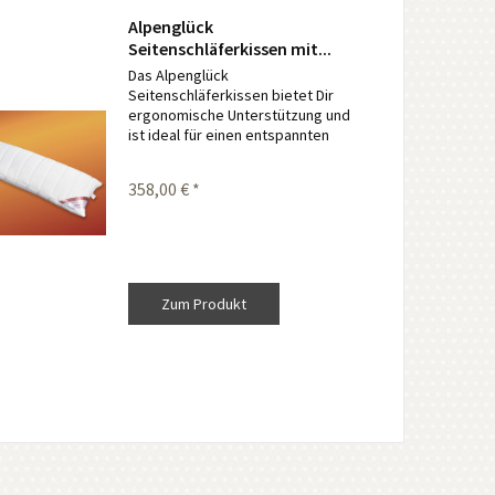
Alpenglück
Seitenschläferkissen mit...
Das Alpenglück
Seitenschläferkissen bietet Dir
ergonomische Unterstützung und
ist ideal für einen entspannten
Schlaf in der Seitenlage. Es stützt
den gesamten Körper sanft ab und
358,00 € *
hilft Verspannungen zu lösen und
entlastet die...
Zum Produkt