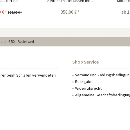
st-Set für...
Seitenschläferkissen mit...
Modul 
 € *
358,00 € *
ab 1
398,00 € *
d ab € 50,- Bestellwert
Shop Service
Versand und Zahlungsbedingu
serer beim Schlafen verwendeten
Rückgabe
Widerrufsrecht
Allgemeine Geschäftsbedingun