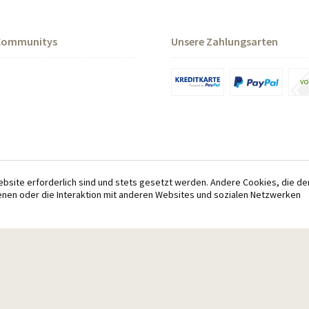
Communitys
Unsere Zahlungsarten
ebsite erforderlich sind und stets gesetzt werden. Andere Cookies, die de
nen oder die Interaktion mit anderen Websites und sozialen Netzwerken
le Preise inkl. gesetzl. Mehrwertsteuer und inkl.
Versandkosten
, wenn nicht anders beschr
© 2026 Tiroler Naturschlaf - Alle Rechte vorbehalten. Theme by
ThemeWare®