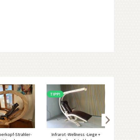
TIPP!
Überkopf-Strahler-
Infrarot -Wellness -Liege +
Schaf