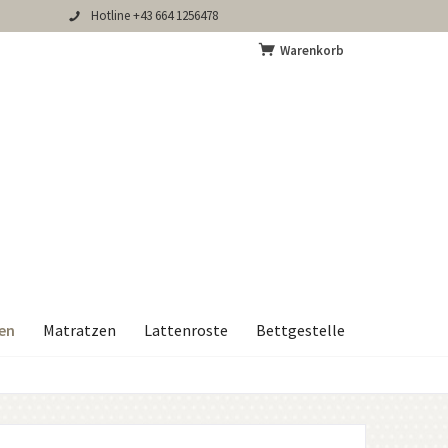
Hotline +43 664 1256478
Warenkorb
en
Matratzen
Lattenroste
Bettgestelle