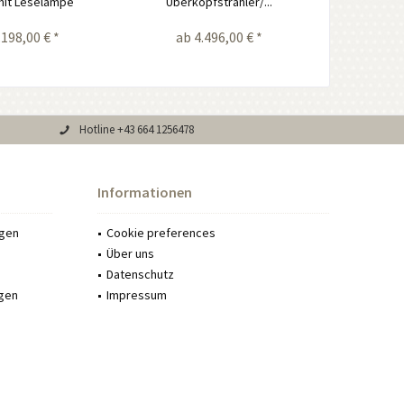
mit Leselampe
Überkopfstrahler/...
Vierjah
.198,00 € *
ab 4.496,00 € *
ab 
Hotline +43 664 1256478
Informationen
ngen
Cookie preferences
Über uns
Datenschutz
gen
Impressum