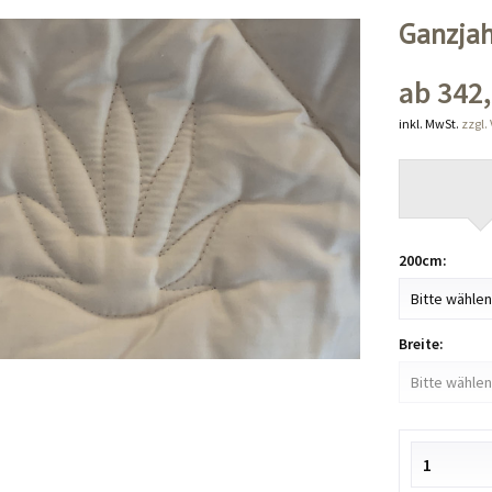
Ganzja
ab 342,
inkl. MwSt.
zzgl.
200cm:
Breite: