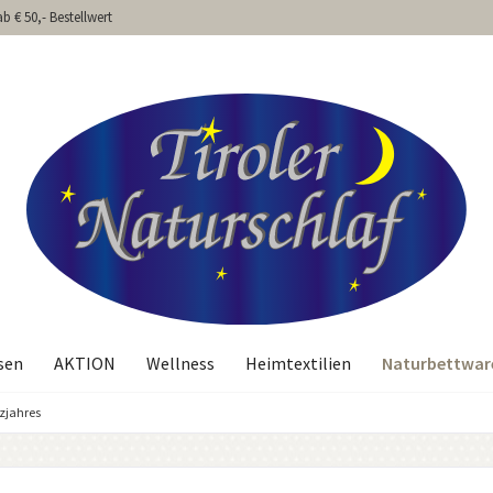
b € 50,- Bestellwert
Naturbettwar
sen
AKTION
Wellness
Heimtextilien
zjahres