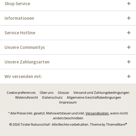
Shop Service
Informationen
Service Hotline
Unsere Communitys
Unsere Zahlungsarten
Wir versenden mit:
Cookie preferences
Über uns
Glossar
Versand und Zahlungsbedingungen
Widerrufsrecht
Datenschutz
Allgemeine Geschäftsbedingungen
Impressum
* Alle Preise inkl. gesetzl. Mehrwertsteuer und inkl.
Versandkosten
, wenn nicht
anders beschrieben
© 2026 Tiroler Naturschlaf - Alle Rechte vorbehalten. Theme by
ThemeWare®