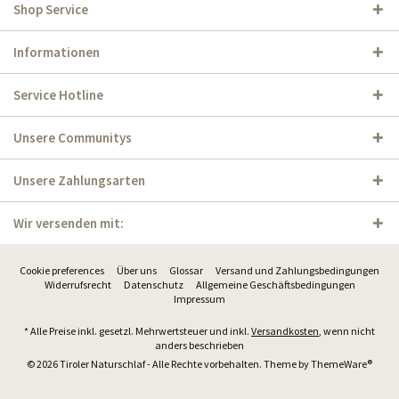
Shop Service
Informationen
Service Hotline
Unsere Communitys
Unsere Zahlungsarten
Wir versenden mit:
Cookie preferences
Über uns
Glossar
Versand und Zahlungsbedingungen
Widerrufsrecht
Datenschutz
Allgemeine Geschäftsbedingungen
Impressum
* Alle Preise inkl. gesetzl. Mehrwertsteuer und inkl.
Versandkosten
, wenn nicht
anders beschrieben
© 2026 Tiroler Naturschlaf - Alle Rechte vorbehalten. Theme by
ThemeWare®