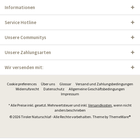
Informationen
Service Hotline
Unsere Communitys
Unsere Zahlungsarten
Wir versenden mit:
Cookie preferences
Über uns
Glossar
Versand und Zahlungsbedingungen
Widerrufsrecht
Datenschutz
Allgemeine Geschäftsbedingungen
Impressum
* Alle Preise inkl. gesetzl. Mehrwertsteuer und inkl.
Versandkosten
, wenn nicht
anders beschrieben
© 2026 Tiroler Naturschlaf - Alle Rechte vorbehalten. Theme by
ThemeWare®