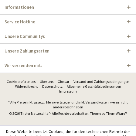
Informationen
Service Hotline
Unsere Communitys
Unsere Zahlungsarten
Wir versenden mit:
Cookie preferences
Über uns
Glossar
Versand und Zahlungsbedingungen
Widerrufsrecht
Datenschutz
Allgemeine Geschäftsbedingungen
Impressum
* Alle Preise inkl. gesetzl. Mehrwertsteuer und inkl.
Versandkosten
, wenn nicht
anders beschrieben
© 2026 Tiroler Naturschlaf - Alle Rechte vorbehalten. Theme by
ThemeWare®
Diese Website benutzt Cookies, die für den technischen Betrieb der